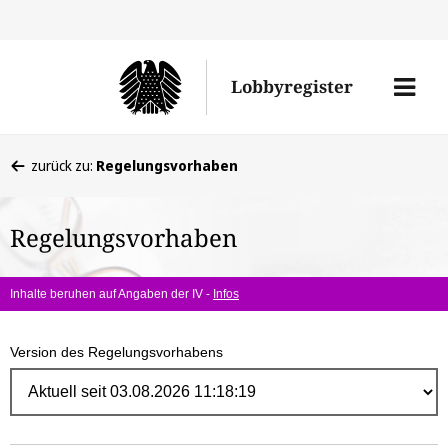
Direk
zum
Men
Lobbyregister
Inhal
öffne
Sie
zurück zu:
Regelungsvorhaben
befinden
sich
Regelungsvorhaben
hier:
Inhalte beruhen auf Angaben der IV -
Infos
Version des Regelungsvorhabens