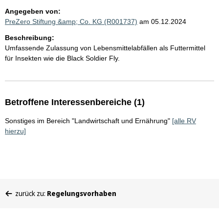
Angegeben von:
PreZero Stiftung &amp; Co. KG (R001737)
am 05.12.2024
Beschreibung:
Umfassende Zulassung von Lebensmittelabfällen als Futtermittel
für Insekten wie die Black Soldier Fly.
Betroffene Interessenbereiche (1)
Sonstiges im Bereich "Landwirtschaft und Ernährung"
[alle RV
hierzu]
Sie
zurück zu:
Regelungsvorhaben
befinden
sich