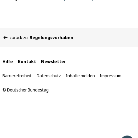
Sie
zurück zu:
Regelungsvorhaben
befinden
sich
hier:
Interne
Hilfe
Kontakt
Newsletter
Links
Barrierefreiheit
Datenschutz
Inhalte melden
Impressum
© Deutscher Bundestag