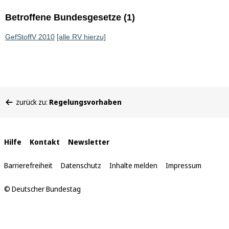
Betroffene Bundesgesetze (1)
GefStoffV 2010
[alle RV hierzu]
Sie
zurück zu:
Regelungsvorhaben
befinden
sich
hier:
Interne
Hilfe
Kontakt
Newsletter
Links
Barrierefreiheit
Datenschutz
Inhalte melden
Impressum
© Deutscher Bundestag