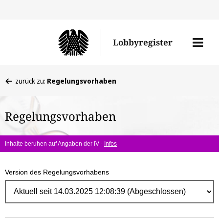
Direk
zum
Men
Lobbyregister
Inhal
öffne
Sie
zurück zu:
Regelungsvorhaben
befinden
sich
Regelungsvorhaben
hier:
Inhalte beruhen auf Angaben der IV -
Infos
Version des Regelungsvorhabens