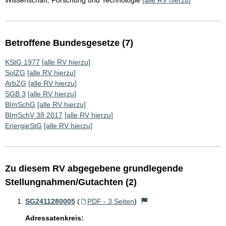
Wissenschaft, Forschung und Technologie
[alle RV hierzu]
Betroffene Bundesgesetze (7)
KStG 1977
[alle RV hierzu]
SolZG
[alle RV hierzu]
ArbZG
[alle RV hierzu]
SGB 3
[alle RV hierzu]
BImSchG
[alle RV hierzu]
BImSchV 38 2017
[alle RV hierzu]
EnergieStG
[alle RV hierzu]
Zu diesem RV abgegebene grundlegende
Stellungnahmen/Gutachten (2)
SG2411280005
(
PDF - 3 Seiten
)
Adressatenkreis: