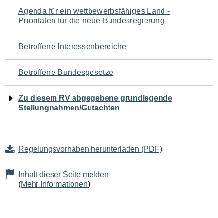
Navigation
Agenda für ein wettbewerbsfähiges Land -
Prioritäten für die neue Bundesregierung
für
den
Betroffene Interessenbereiche
Seiteninhalt
Betroffene Bundesgesetze
Zu diesem RV abgegebene grundlegende
Stellungnahmen/Gutachten
Regelungsvorhaben herunterladen (PDF)
Inhalt dieser Seite melden
(
Mehr Informationen
)