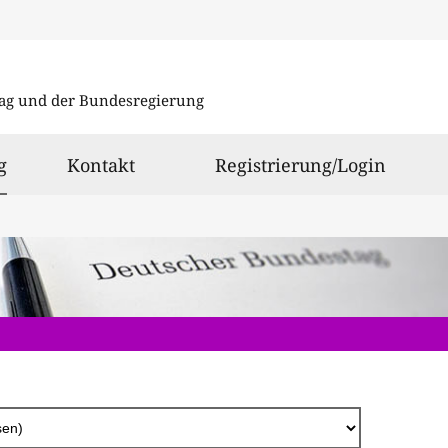
Direkt
zum
ag und der Bundesregierung
Inhalt
ausgewählt
g
Kontakt
Registrierung/Login