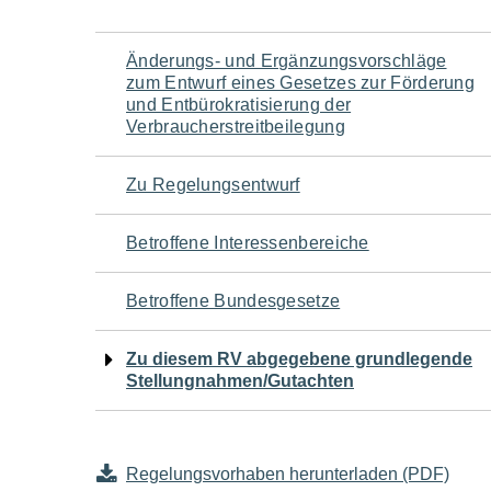
Navigation
Änderungs- und Ergänzungsvorschläge
zum Entwurf eines Gesetzes zur Förderung
für
und Entbürokratisierung der
Verbraucherstreitbeilegung
den
Zu Regelungsentwurf
Seiteninhalt
Betroffene Interessenbereiche
Betroffene Bundesgesetze
Zu diesem RV abgegebene grundlegende
Stellungnahmen/Gutachten
Regelungsvorhaben herunterladen (PDF)