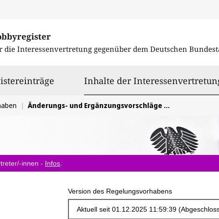
obbyregister
r die Interessenvertretung gegenüber dem
Deutschen Bundest
istereinträge
Inhalte der Interessenvertretun
haben
Änderungs- und Ergänzungsvorschläge zum Entwurf eines Gesetzes zur Förderung und Entbürokratisierung der Verbraucherstreitbeilegung
treter/-innen -
Infos
.
Version des Regelungsvorhabens