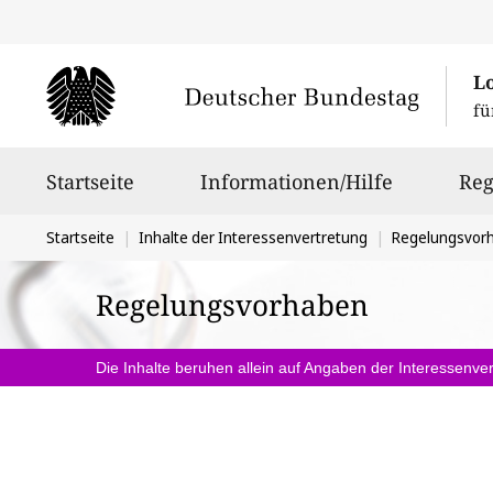
L
fü
Hauptnavigation
Startseite
Informationen/Hilfe
Reg
Sie
Startseite
Inhalte der Interessenvertretung
Regelungsvor
befinden
Regelungsvorhaben
sich
hier:
Die Inhalte beruhen allein auf Angaben der Interessenver