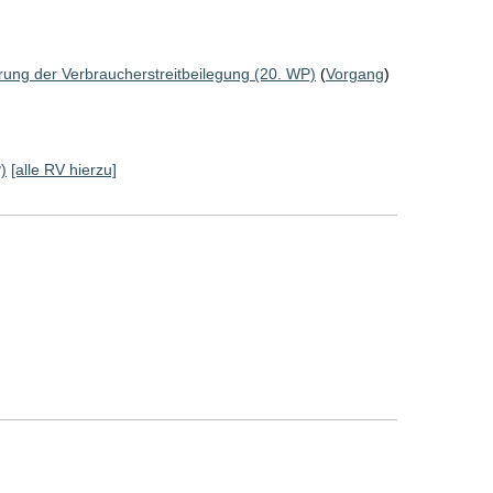
rung der Verbraucherstreitbeilegung (20. WP)
(
Vorgang
)
)
[alle RV hierzu]