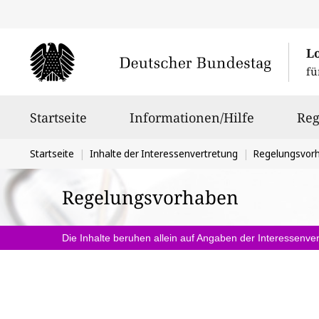
L
fü
Hauptnavigation
Startseite
Informationen/Hilfe
Reg
Sie
Startseite
Inhalte der Interessenvertretung
Regelungsvor
befinden
Regelungsvorhaben
sich
hier:
Die Inhalte beruhen allein auf Angaben der Interessenver