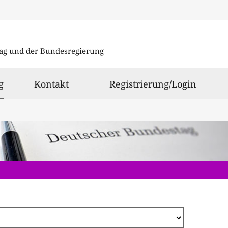
Direkt
zum
ag und der Bundesregierung
Inhalt
ausgewählt
g
Kontakt
Registrierung/Login