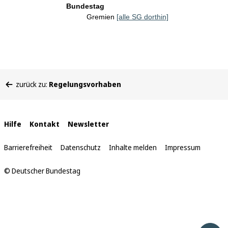
Bundestag
Gremien
[alle SG dorthin]
Sie
zurück zu:
Regelungsvorhaben
befinden
sich
hier:
Interne
Hilfe
Kontakt
Newsletter
Links
Barrierefreiheit
Datenschutz
Inhalte melden
Impressum
© Deutscher Bundestag