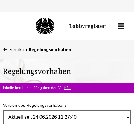
Direk
zum
Men
Lobbyregister
Inhal
öffne
Sie
zurück zu:
Regelungsvorhaben
befinden
sich
Regelungsvorhaben
hier:
Inhalte beruhen auf Angaben der IV -
Infos
Version des Regelungsvorhabens