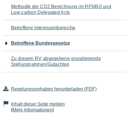
Navigation
Methodik der CO2 Berechnung im RFNBO und
Low-carbon Delegated Acts
für
den
Betroffene Interessenbereiche
Seiteninhalt
Betroffene Bundesgesetze
Zu diesem RV abgegebene grundlegende
Stellungnahmen/Gutachten
Regelungsvorhaben herunterladen (PDF)
Inhalt dieser Seite melden
(
Mehr Informationen
)