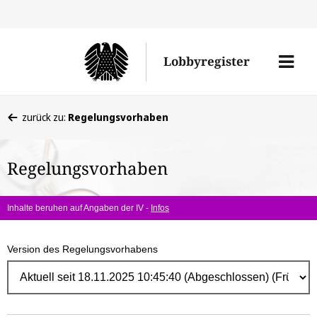
Direk
zum
Men
Lobbyregister
Inhal
öffne
Sie
zurück zu:
Regelungsvorhaben
befinden
sich
Regelungsvorhaben
hier:
Inhalte beruhen auf Angaben der IV -
Infos
Version des Regelungsvorhabens