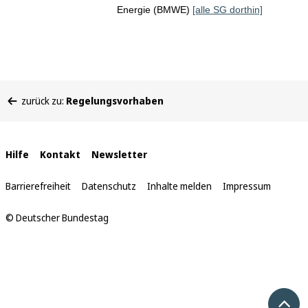
Energie (BMWE)
[alle SG dorthin]
Sie
zurück zu:
Regelungsvorhaben
befinden
sich
hier:
Interne
Hilfe
Kontakt
Newsletter
Links
Barrierefreiheit
Datenschutz
Inhalte melden
Impressum
© Deutscher Bundestag
Nach