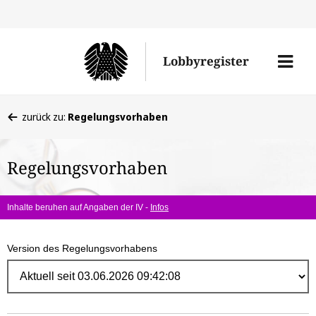
Direk
zum
Men
Lobbyregister
Inhal
öffne
Sie
zurück zu:
Regelungsvorhaben
befinden
sich
Regelungsvorhaben
hier:
Inhalte beruhen auf Angaben der IV -
Infos
Version des Regelungsvorhabens