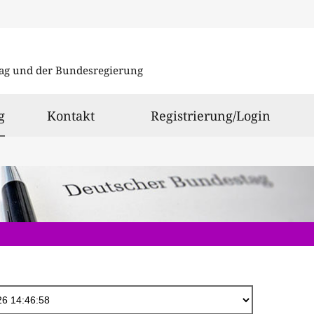
Direkt
zum
ag und der Bundesregierung
Inhalt
ausgewählt
g
Kontakt
Registrierung/Login