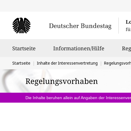
L
fü
Hauptnavigation
Startseite
Informationen/Hilfe
Reg
Sie
Startseite
Inhalte der Interessenvertretung
Regelungsvor
befinden
Regelungsvorhaben
sich
hier:
Die Inhalte beruhen allein auf Angaben der Interessenver