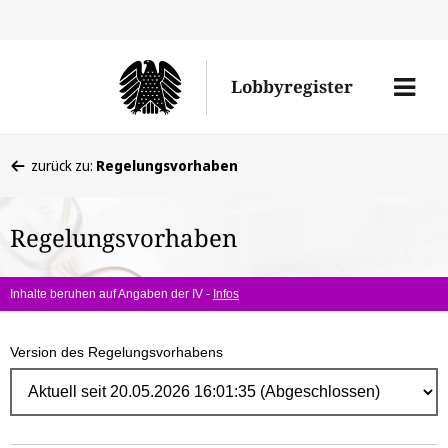
Direk
zum
Men
Lobbyregister
Inhal
öffne
Sie
zurück zu:
Regelungsvorhaben
befinden
sich
Regelungsvorhaben
hier:
Inhalte beruhen auf Angaben der IV -
Infos
Version des Regelungsvorhabens