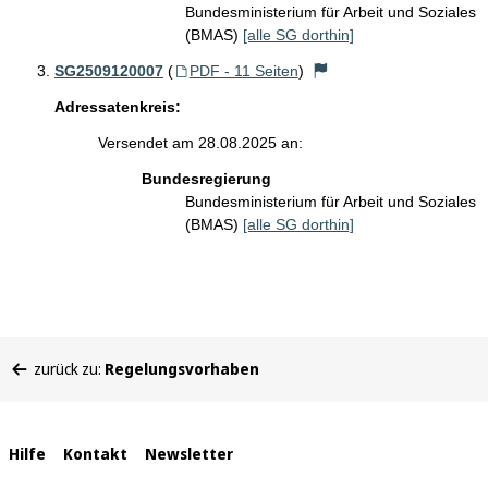
Bundesministerium für Arbeit und Soziales
(BMAS)
[alle SG dorthin]
SG2509120007
(
PDF - 11 Seiten
)
Adressatenkreis:
Versendet am 28.08.2025 an:
Bundesregierung
Bundesministerium für Arbeit und Soziales
(BMAS)
[alle SG dorthin]
Sie
zurück zu:
Regelungsvorhaben
befinden
sich
hier:
Interne
Hilfe
Kontakt
Newsletter