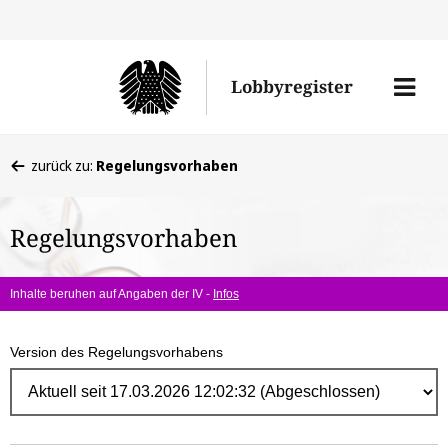
Direk
zum
Men
Lobbyregister
Inhal
öffne
Sie
zurück zu:
Regelungsvorhaben
befinden
sich
Regelungsvorhaben
hier:
Inhalte beruhen auf Angaben der IV -
Infos
Version des Regelungsvorhabens