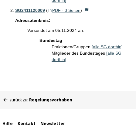
dorthin]
SG2411120009
(
PDF - 3 Seiten
)
Adressatenkreis:
Versendet am 05.11.2024 an:
Bundestag
Fraktionen/Gruppen
[alle SG dorthin]
Mitglieder des Bundestages
[alle SG
dorthin]
Sie
zurück zu:
Regelungsvorhaben
befinden
sich
hier:
Interne
Hilfe
Kontakt
Newsletter
Links