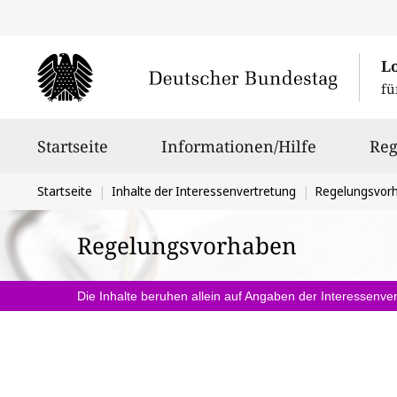
L
fü
Hauptnavigation
Startseite
Informationen/Hilfe
Reg
Sie
Startseite
Inhalte der Interessenvertretung
Regelungsvor
befinden
Regelungsvorhaben
sich
hier:
Die Inhalte beruhen allein auf Angaben der Interessenver