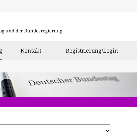
Direkt
zum
ag und der Bundesregierung
Inhalt
ausgewählt
g
Kontakt
Registrierung/Login