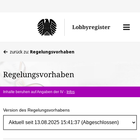
Direk
zum
Men
Lobbyregister
Inhal
öffne
Sie
zurück zu:
Regelungsvorhaben
befinden
sich
Regelungsvorhaben
hier:
Inhalte beruhen auf Angaben der IV -
Infos
Version des Regelungsvorhabens