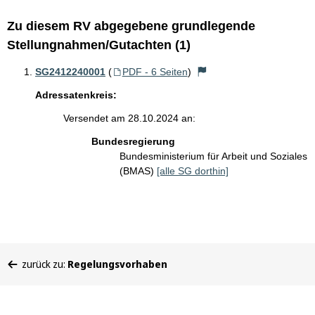
Zu diesem RV abgegebene grundlegende
Stellungnahmen/Gutachten (1)
SG2412240001
(
PDF - 6 Seiten
)
Adressatenkreis:
Versendet am 28.10.2024 an:
Bundesregierung
Bundesministerium für Arbeit und Soziales
(BMAS)
[alle SG dorthin]
Sie
zurück zu:
Regelungsvorhaben
befinden
sich
hier: