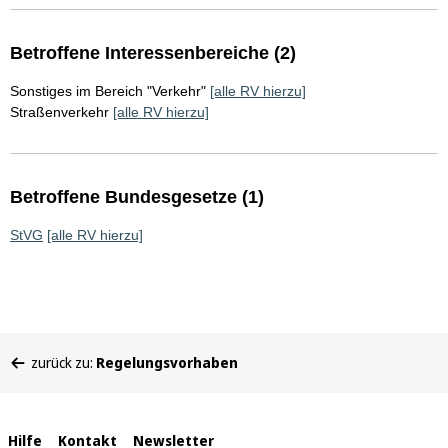
Betroffene Interessenbereiche (2)
Sonstiges im Bereich "Verkehr"
[alle RV hierzu]
Straßenverkehr
[alle RV hierzu]
Betroffene Bundesgesetze (1)
StVG
[alle RV hierzu]
Sie
zurück zu:
Regelungsvorhaben
befinden
sich
hier:
Interne
Hilfe
Kontakt
Newsletter