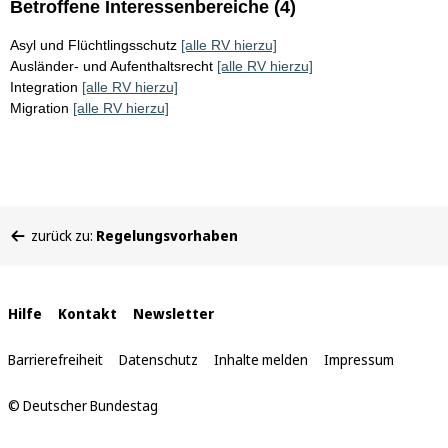
Betroffene Interessenbereiche (4)
Asyl und Flüchtlingsschutz
[alle RV hierzu]
Ausländer- und Aufenthaltsrecht
[alle RV hierzu]
Integration
[alle RV hierzu]
Migration
[alle RV hierzu]
Sie
zurück zu:
Regelungsvorhaben
befinden
sich
hier:
Interne
Hilfe
Kontakt
Newsletter
Links
Barrierefreiheit
Datenschutz
Inhalte melden
Impressum
© Deutscher Bundestag