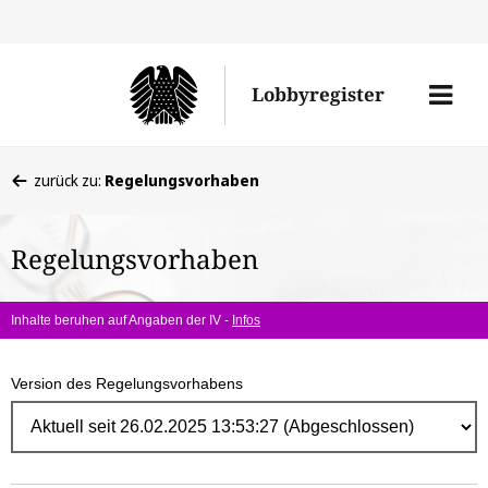
Direk
zum
Men
Lobbyregister
Inhal
öffne
Sie
zurück zu:
Regelungsvorhaben
befinden
sich
Regelungsvorhaben
hier:
Inhalte beruhen auf Angaben der IV -
Infos
Version des Regelungsvorhabens