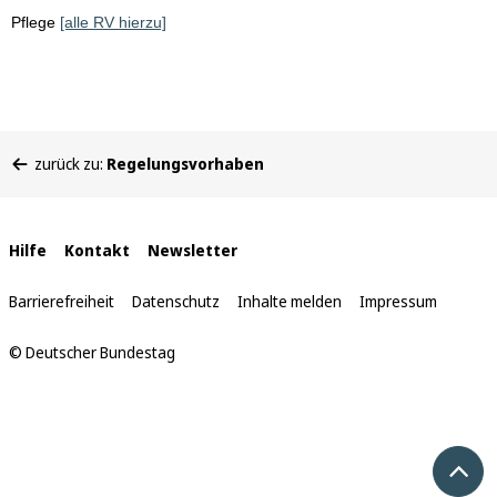
Pflege
[alle RV hierzu]
Sie
zurück zu:
Regelungsvorhaben
befinden
sich
hier:
Interne
Hilfe
Kontakt
Newsletter
Links
Barrierefreiheit
Datenschutz
Inhalte melden
Impressum
© Deutscher Bundestag
Nach