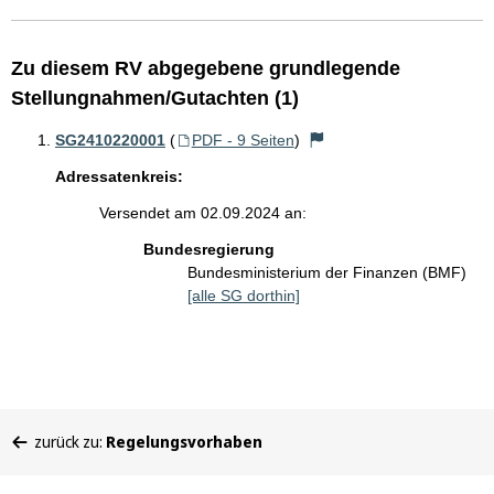
Zu diesem RV abgegebene grundlegende
Stellungnahmen/Gutachten (1)
SG2410220001
(
PDF - 9 Seiten
)
Adressatenkreis:
Versendet am 02.09.2024 an:
Bundesregierung
Bundesministerium der Finanzen (BMF)
[alle SG dorthin]
Sie
zurück zu:
Regelungsvorhaben
befinden
sich