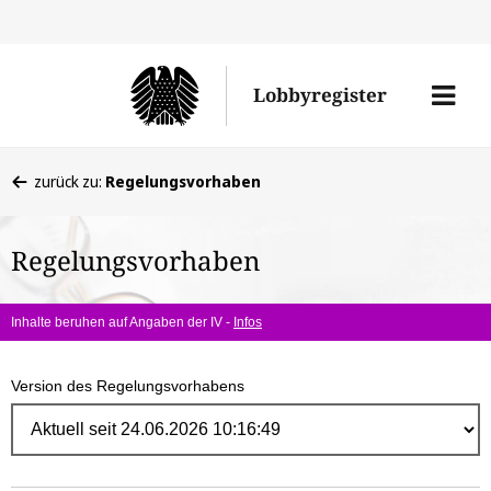
Direk
zum
Men
Lobbyregister
Inhal
öffne
Sie
zurück zu:
Regelungsvorhaben
befinden
sich
Regelungsvorhaben
hier:
Inhalte beruhen auf Angaben der IV -
Infos
Version des Regelungsvorhabens