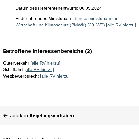
Datum des Referentenentwurfs: 06.09.2024
Federführendes Ministerium:
Bundesministerium für
Wirtschaft und Klimaschutz (BMWK) (20. WP)
[alle RV hierzu]
Betroffene Interessenbereiche (3)
Güterverkehr
[alle RV hierzu]
Schifffahrt
[alle RV hierzu]
Wettbewerbsrecht
[alle RV hierzu]
Sie
zurück zu:
Regelungsvorhaben
befinden
sich
hier: