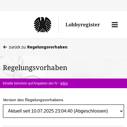
Direk
zum
Men
Lobbyregister
Inhal
öffne
Sie
zurück zu:
Regelungsvorhaben
befinden
sich
Regelungsvorhaben
hier:
Inhalte beruhen auf Angaben der IV -
Infos
Version des Regelungsvorhabens