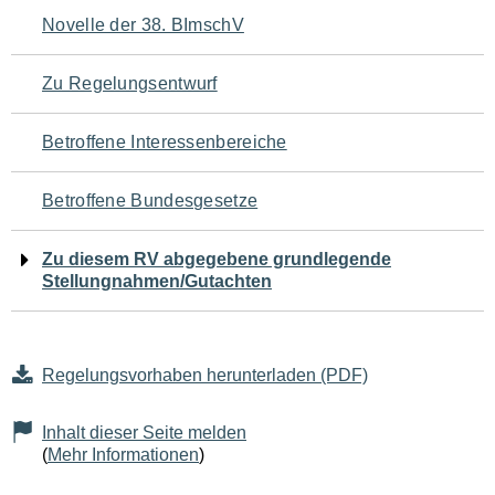
Navigation
Novelle der 38. BImschV
für
Zu Regelungsentwurf
den
Betroffene Interessenbereiche
Seiteninhalt
Betroffene Bundesgesetze
Zu diesem RV abgegebene grundlegende
Stellungnahmen/Gutachten
Regelungsvorhaben herunterladen (PDF)
Inhalt dieser Seite melden
(
Mehr Informationen
)