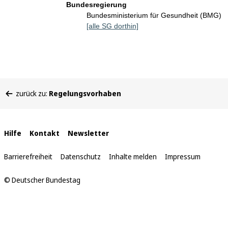
Bundesregierung
Bundesministerium für Gesundheit (BMG)
[alle SG dorthin]
Sie
zurück zu:
Regelungsvorhaben
befinden
sich
hier:
Interne
Hilfe
Kontakt
Newsletter
Links
Barrierefreiheit
Datenschutz
Inhalte melden
Impressum
© Deutscher Bundestag