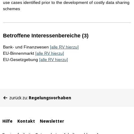
use cases identified prior to the development of costly data sharing
schemes
Betroffene Interessenbereiche (3)
Bank- und Finanzwesen
[alle RV hierzu]
EU-Binnenmarkt
[alle RV hierzu]
EU-Gesetzgebung
[alle RV hierzu]
Sie
zurück zu:
Regelungsvorhaben
befinden
sich
hier:
Interne
Hilfe
Kontakt
Newsletter
Links