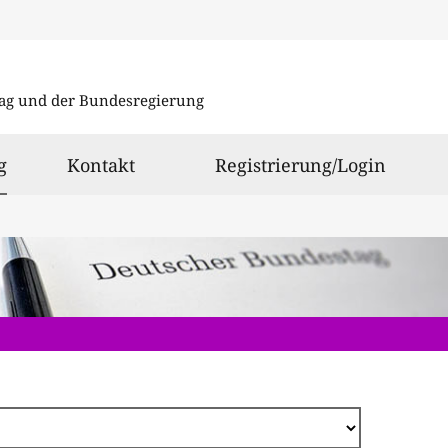
Direkt
zum
ag und der Bundesregierung
Inhalt
ausgewählt
g
Kontakt
Registrierung/Login