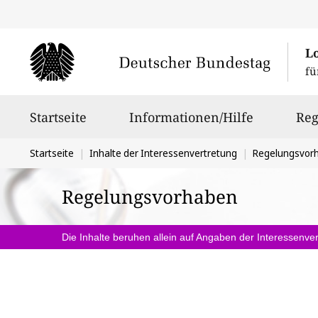
L
fü
Hauptnavigation
Startseite
Informationen/Hilfe
Reg
Sie
Startseite
Inhalte der Interessenvertretung
Regelungsvor
befinden
Regelungsvorhaben
sich
hier:
Die Inhalte beruhen allein auf Angaben der Interessenver