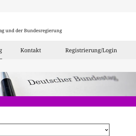
Direkt
zum
ag und der Bundesregierung
Inhalt
ausgewählt
g
Kontakt
Registrierung/Login