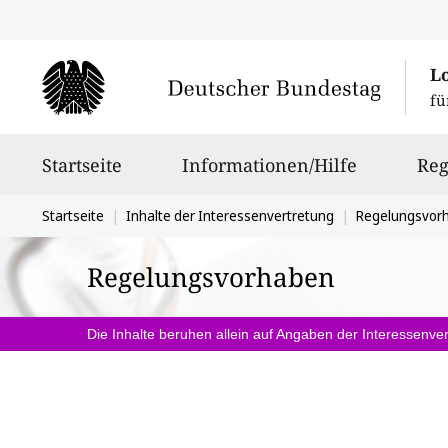
L
fü
Hauptnavigation
Startseite
Informationen/Hilfe
Reg
Sie
Startseite
Inhalte der Interessenvertretung
Regelungsvor
befinden
Regelungsvorhaben
sich
hier:
Die Inhalte beruhen allein auf Angaben der Interessenver