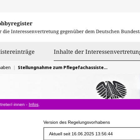
obbyregister
r die Interessenvertretung gegenüber dem
Deutschen Bundest
istereinträge
Inhalte der Interessenvertretun
haben
Stellungnahme zum Pflegefachassistenzeinführungsgesetz, Forderung einer 18-monatigen Ausbildung
treter/-innen -
Infos
.
Version des Regelungsvorhabens