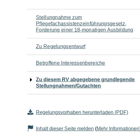
Navigation
Stellungnahme zum
Pflegefachassistenzeinführungsgesetz,
für
Forderung einer 18-monatigen Ausbildung
den
Zu Regelungsentwurf
Seiteninhalt
Betroffene Interessenbereiche
Zu diesem RV abgegebene grundlegende
Stellungnahmen/Gutachten
Regelungsvorhaben herunterladen (PDF)
Inhalt dieser Seite melden
(
Mehr Informationen