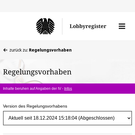
Direk
zum
Men
Lobbyregister
Inhal
öffne
Sie
zurück zu:
Regelungsvorhaben
befinden
sich
Regelungsvorhaben
hier:
Inhalte beruhen auf Angaben der IV -
Infos
Version des Regelungsvorhabens