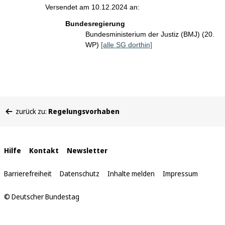
Versendet am 10.12.2024 an:
Bundesregierung
Bundesministerium der Justiz (BMJ) (20.
WP)
[alle SG dorthin]
Sie
zurück zu:
Regelungsvorhaben
befinden
sich
hier:
Interne
Hilfe
Kontakt
Newsletter
Links
Barrierefreiheit
Datenschutz
Inhalte melden
Impressum
© Deutscher Bundestag