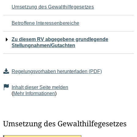
Navigation
Umsetzung des Gewalthilfegesetzes
für
Betroffene Interessenbereiche
den
Zu diesem RV abgegebene grundlegende
Seiteninhalt
Stellungnahmen/Gutachten
Regelungsvorhaben herunterladen (PDF)
Inhalt dieser Seite melden
(
Mehr Informationen
)
Umsetzung des Gewalthilfegesetzes