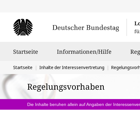
L
fü
Hauptnavigation
Startseite
Informationen/Hilfe
Reg
Sie
Startseite
Inhalte der Interessenvertretung
Regelungsvor
befinden
Regelungsvorhaben
sich
hier:
Die Inhalte beruhen allein auf Angaben der Interessenver