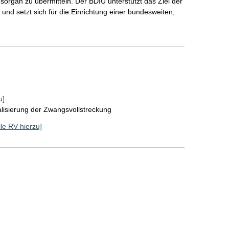
sorgan zu übermitteln. Der BDIU unterstützt das Ziel der
 und setzt sich für die Einrichtung einer bundesweiten,
u]
alisierung der Zwangsvollstreckung
lle RV hierzu]