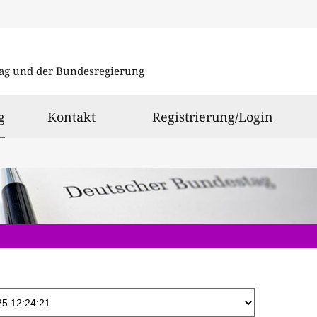
Direkt
zum
ag und der Bundesregierung
Inhalt
ausgewählt
g
Kontakt
Registrierung/Login