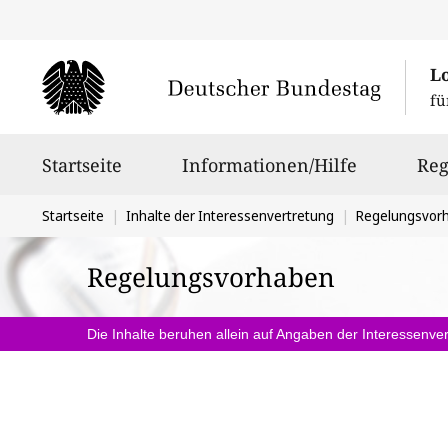
L
fü
Hauptnavigation
Startseite
Informationen/Hilfe
Reg
Sie
Startseite
Inhalte der Interessenvertretung
Regelungsvor
befinden
Regelungsvorhaben
sich
hier:
Die Inhalte beruhen allein auf Angaben der Interessenver