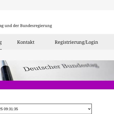
Direkt
zum
ag und der Bundesregierung
Inhalt
ausgewählt
g
Kontakt
Registrierung/Login