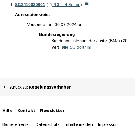
SG2410020001
(
PDF - 4 Seiten
)
Adressatenkreis:
Versendet am 30.09.2024 an:
Bundesregierung
Bundesministerium der Justiz (BMJ) (20.
WP)
[alle SG dorthin]
Sie
zurück zu:
Regelungsvorhaben
befinden
sich
hier:
Interne
Hilfe
Kontakt
Newsletter
Links
Barrierefreiheit
Datenschutz
Inhalte melden
Impressum