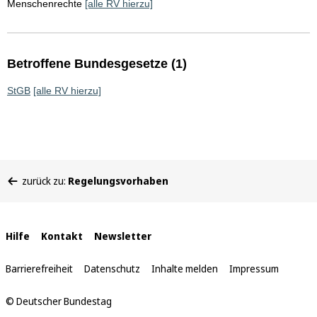
Menschenrechte
[alle RV hierzu]
Betroffene Bundesgesetze (1)
StGB
[alle RV hierzu]
Sie
zurück zu:
Regelungsvorhaben
befinden
sich
hier:
Interne
Hilfe
Kontakt
Newsletter
Links
Barrierefreiheit
Datenschutz
Inhalte melden
Impressum
© Deutscher Bundestag