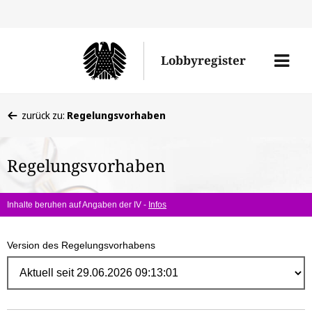
Direk
zum
Men
Lobbyregister
Inhal
öffne
Sie
zurück zu:
Regelungsvorhaben
befinden
sich
Regelungsvorhaben
hier:
Inhalte beruhen auf Angaben der IV -
Infos
Version des Regelungsvorhabens