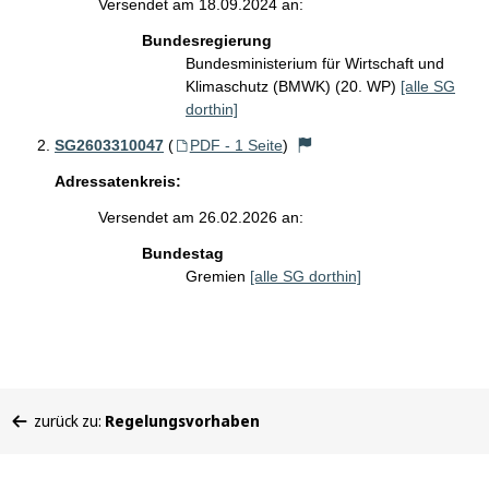
Versendet am 18.09.2024 an:
Bundesregierung
Bundesministerium für Wirtschaft und
Klimaschutz (BMWK) (20. WP)
[alle SG
dorthin]
SG2603310047
(
PDF - 1 Seite
)
Adressatenkreis:
Versendet am 26.02.2026 an:
Bundestag
Gremien
[alle SG dorthin]
Sie
zurück zu:
Regelungsvorhaben
befinden
sich
hier: