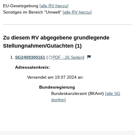
EU-Gesetzgebung
[alle RV hierzu]
Sonstiges im Bereich "Umwelt"
[alle RV hierzu]
Zu diesem RV abgegebene grundlegende
Stellungnahmen/Gutachten (1)
SG2409300161
(
PDF - 26 Seiten
)
Adressatenkreis:
Versendet am 19.07.2024 an:
Bundesregierung
Bundeskanzleramt (BKAmt)
[alle SG
dorthin]
Sie