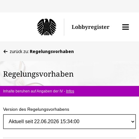
Direk
zum
Men
Lobbyregister
Inhal
öffne
Sie
zurück zu:
Regelungsvorhaben
befinden
sich
Regelungsvorhaben
hier:
Inhalte beruhen auf Angaben der IV -
Infos
Version des Regelungsvorhabens