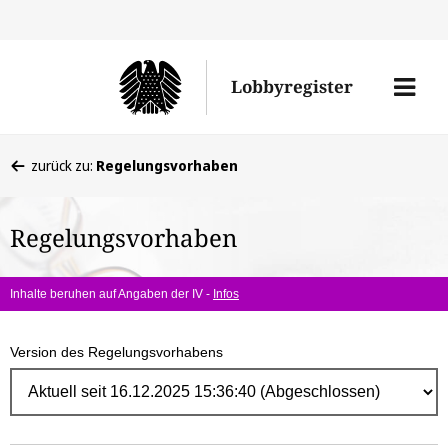
Direk
zum
Men
Lobbyregister
Inhal
öffne
Sie
zurück zu:
Regelungsvorhaben
befinden
sich
Regelungsvorhaben
hier:
Inhalte beruhen auf Angaben der IV -
Infos
Version des Regelungsvorhabens