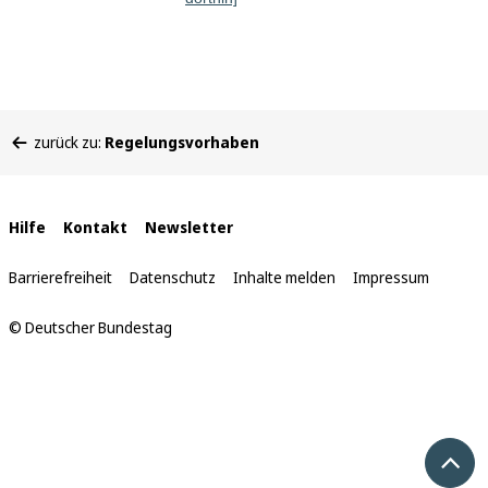
Sie
zurück zu:
Regelungsvorhaben
befinden
sich
hier:
Interne
Hilfe
Kontakt
Newsletter
Links
Barrierefreiheit
Datenschutz
Inhalte melden
Impressum
© Deutscher Bundestag
Nach