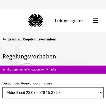
Direk
zum
Men
Lobbyregister
Inhal
öffne
Sie
zurück zu:
Regelungsvorhaben
befinden
sich
Regelungsvorhaben
hier:
Inhalte beruhen auf Angaben der IV -
Infos
Version des Regelungsvorhabens