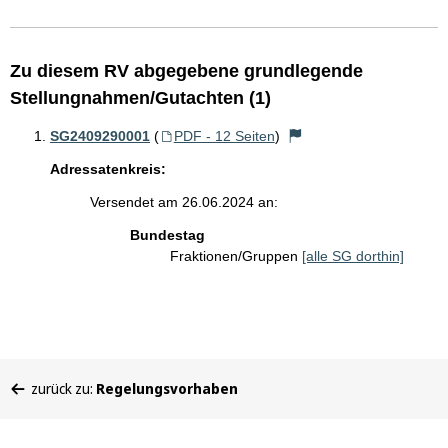
Zu diesem RV abgegebene grundlegende
Stellungnahmen/Gutachten (1)
SG2409290001
(
PDF - 12 Seiten
)
Adressatenkreis:
Versendet am 26.06.2024 an:
Bundestag
Fraktionen/Gruppen
[alle SG dorthin]
Sie
zurück zu:
Regelungsvorhaben
befinden
sich