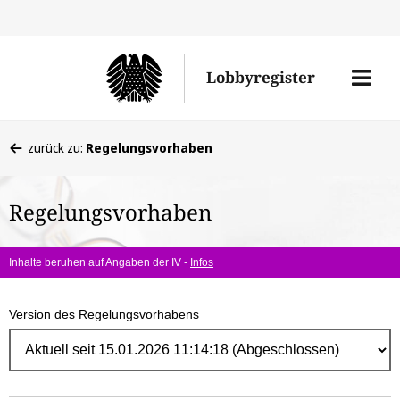
Direk
zum
Men
Lobbyregister
Inhal
öffne
Sie
zurück zu:
Regelungsvorhaben
befinden
sich
Regelungsvorhaben
hier:
Inhalte beruhen auf Angaben der IV -
Infos
Version des Regelungsvorhabens