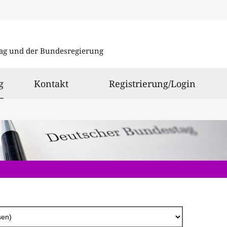
Direkt
zum
ag und der Bundesregierung
Inhalt
ausgewählt
g
Kontakt
Registrierung/Login