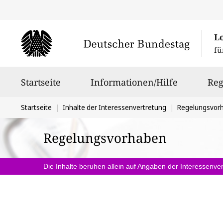
L
fü
Hauptnavigation
Startseite
Informationen/Hilfe
Reg
Sie
Startseite
Inhalte der Interessenvertretung
Regelungsvor
befinden
Regelungsvorhaben
sich
hier:
Die Inhalte beruhen allein auf Angaben der Interessenver