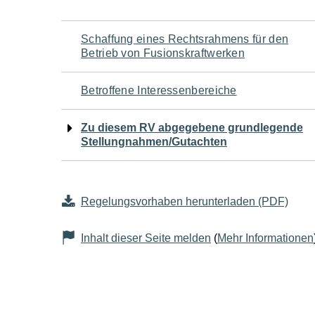
Navigation
Schaffung eines Rechtsrahmens für den
Betrieb von Fusionskraftwerken
für
Betroffene Interessenbereiche
den
Zu diesem RV abgegebene grundlegende
Seiteninhalt
Stellungnahmen/Gutachten
Regelungsvorhaben herunterladen (PDF)
Inhalt dieser Seite melden
(
Mehr Informationen