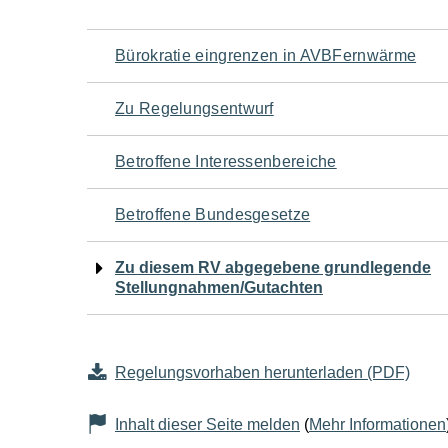
Navigation
Bürokratie eingrenzen in AVBFernwärme
für
Zu Regelungsentwurf
den
Betroffene Interessenbereiche
Seiteninhalt
Betroffene Bundesgesetze
Zu diesem RV abgegebene grundlegende
Stellungnahmen/Gutachten
Regelungsvorhaben herunterladen (PDF)
Inhalt dieser Seite melden
(
Mehr Informationen