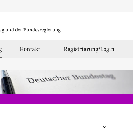
Direkt
zum
ag und der Bundesregierung
Inhalt
ausgewählt
g
Kontakt
Registrierung/Login