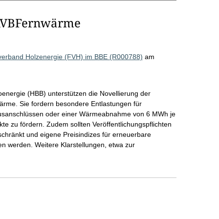
 AVBFernwärme
verband Holzenergie (FVH) im BBE (R000788)
am
energie (HBB) unterstützen die Novellierung der
me. Sie fordern besondere Entlastungen für
 Hausanschlüssen oder einer Wärmeabnahme von 6 MWh je
e zu fördern. Zudem sollten Veröffentlichungspflichten
schränkt und eigene Preisindizes für erneuerbare
en werden. Weitere Klarstellungen, etwa zur