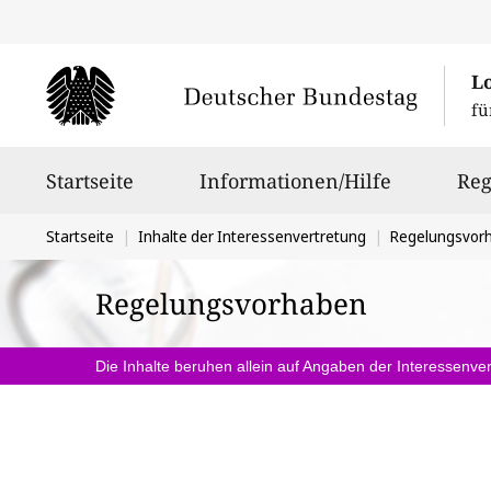
L
fü
Hauptnavigation
Startseite
Informationen/Hilfe
Reg
Sie
Startseite
Inhalte der Interessenvertretung
Regelungsvor
befinden
Regelungsvorhaben
sich
hier:
Die Inhalte beruhen allein auf Angaben der Interessenver