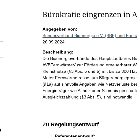
Bürokratie eingrenzen in
Angegeben von:
Bundesverband Bioenergie e.V. (BBE) und Fach
26.09.2024
Beschreibung:
Die Bioenergieverbände des Hauptstadtbüros Bio
AVBFernwärmeV zur Förderung erneuerbarer Wär
Kleinstnetze (§3 Abs. 5 und 6) mit bis zu 300
Meter Fernwärmetrasse, um Bürgerenergieprojekt
(§1a) auf sinnvolle Angaben wie Netzverluste be
Energieträger wie Altholz oder Silomais geschaff
Ausgleichszahlung (§3 Abs. 5), sind notwendig.
Zu Regelungsentwurf
)
Referentenentwurf: