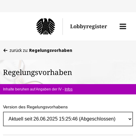
Direk
zum
Men
Lobbyregister
Inhal
öffne
Sie
zurück zu:
Regelungsvorhaben
befinden
sich
Regelungsvorhaben
hier:
Inhalte beruhen auf Angaben der IV -
Infos
Version des Regelungsvorhabens