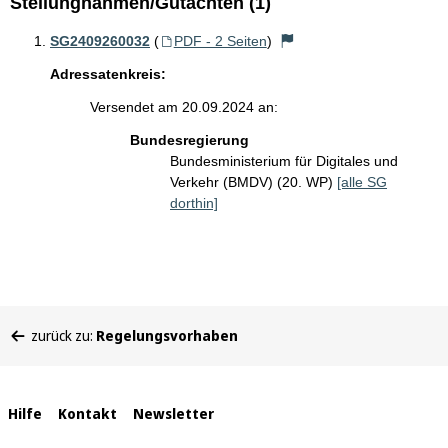
Stellungnahmen/Gutachten (1)
SG2409260032
(
PDF - 2 Seiten
)
Adressatenkreis:
Versendet am 20.09.2024 an:
Bundesregierung
Bundesministerium für Digitales und
Verkehr (BMDV) (20. WP)
[alle SG
dorthin]
Sie
zurück zu:
Regelungsvorhaben
befinden
sich
hier:
Interne
Hilfe
Kontakt
Newsletter
Links