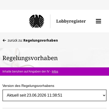
Direk
zum
Men
Lobbyregister
Inhal
öffne
Sie
zurück zu:
Regelungsvorhaben
befinden
sich
Regelungsvorhaben
hier:
Inhalte beruhen auf Angaben der IV -
Infos
Version des Regelungsvorhabens