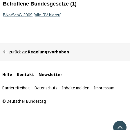
Betroffene Bundesgesetze (1)
BNatSchG 2009
[alle RV hierzu]
Sie
zurück zu:
Regelungsvorhaben
befinden
sich
hier:
Interne
Hilfe
Kontakt
Newsletter
Links
Barrierefreiheit
Datenschutz
Inhalte melden
Impressum
© Deutscher Bundestag
Nach