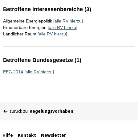
Betroffene Interessenbereiche (3)
Allgemeine Energiepolitik
[alle RV hierzu]
Erneuerbare Energien
[alle RV hierzu]
Ländlicher Raum
[alle RV hierzu]
Betroffene Bundesgesetze (1)
EEG 2014
[alle RV hierzu]
Sie
zurück zu:
Regelungsvorhaben
befinden
sich
hier:
Interne
Hilfe
Kontakt
Newsletter