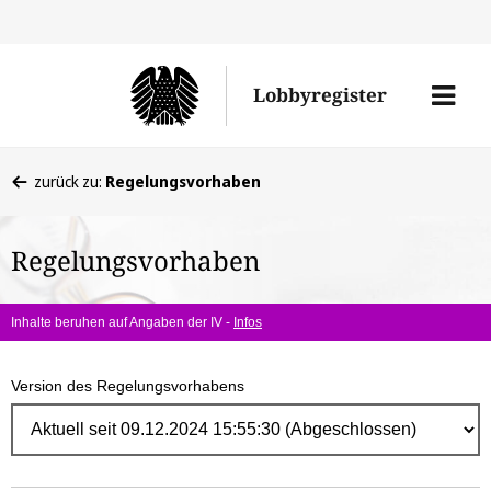
Direk
zum
Men
Lobbyregister
Inhal
öffne
Sie
zurück zu:
Regelungsvorhaben
befinden
sich
Regelungsvorhaben
hier:
Inhalte beruhen auf Angaben der IV -
Infos
Version des Regelungsvorhabens