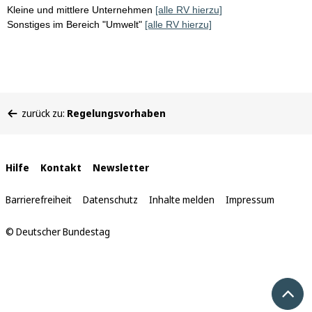
Kleine und mittlere Unternehmen
[alle RV hierzu]
Sonstiges im Bereich "Umwelt"
[alle RV hierzu]
Sie
zurück zu:
Regelungsvorhaben
befinden
sich
hier:
Interne
Hilfe
Kontakt
Newsletter
Links
Barrierefreiheit
Datenschutz
Inhalte melden
Impressum
© Deutscher Bundestag
Nach