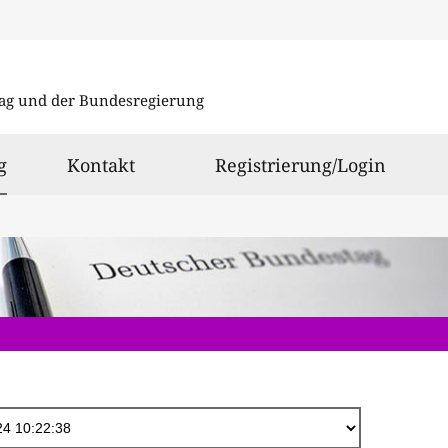
Direkt
zum
ag und der Bundesregierung
Inhalt
ausgewählt
g
Kontakt
Registrierung/Login