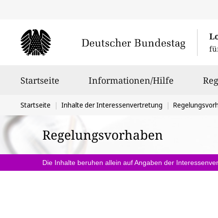
L
fü
Hauptnavigation
Startseite
Informationen/Hilfe
Reg
Sie
Startseite
Inhalte der Interessenvertretung
Regelungsvor
befinden
Regelungsvorhaben
sich
hier:
Die Inhalte beruhen allein auf Angaben der Interessenver