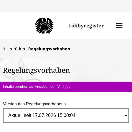
Direk
zum
Men
Lobbyregister
Inhal
öffne
Sie
zurück zu:
Regelungsvorhaben
befinden
sich
Regelungsvorhaben
hier:
Inhalte beruhen auf Angaben der IV -
Infos
Version des Regelungsvorhabens