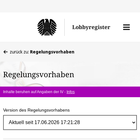
Direk
zum
Men
Lobbyregister
Inhal
öffne
Sie
zurück zu:
Regelungsvorhaben
befinden
sich
Regelungsvorhaben
hier:
Inhalte beruhen auf Angaben der IV -
Infos
Version des Regelungsvorhabens