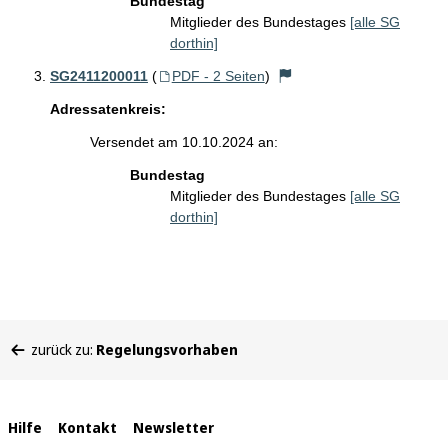
Bundestag
Mitglieder des Bundestages
[alle SG
dorthin]
SG2411200011
(
PDF - 2 Seiten
)
Adressatenkreis:
Versendet am 10.10.2024 an:
Bundestag
Mitglieder des Bundestages
[alle SG
dorthin]
Sie
zurück zu:
Regelungsvorhaben
befinden
sich
hier:
Interne
Hilfe
Kontakt
Newsletter