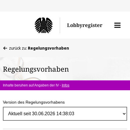
Direk
zum
Men
Lobbyregister
Inhal
öffne
Sie
zurück zu:
Regelungsvorhaben
befinden
sich
Regelungsvorhaben
hier:
Inhalte beruhen auf Angaben der IV -
Infos
Version des Regelungsvorhabens