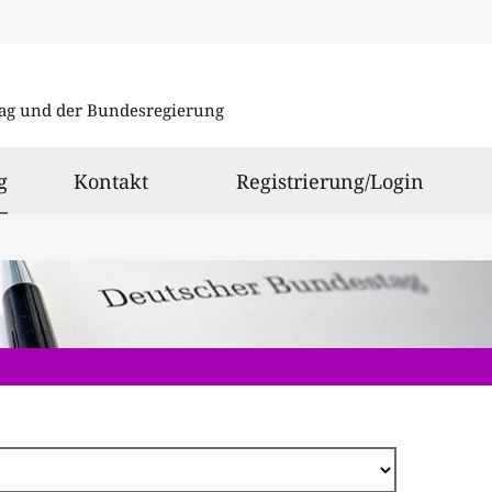
Direkt
zum
ag und der Bundesregierung
Inhalt
ausgewählt
g
Kontakt
Registrierung/Login