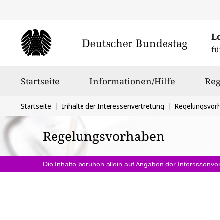
L
fü
Hauptnavigation
Startseite
Informationen/Hilfe
Reg
Sie
Startseite
Inhalte der Interessenvertretung
Regelungsvor
befinden
Regelungsvorhaben
sich
hier:
Die Inhalte beruhen allein auf Angaben der Interessenver