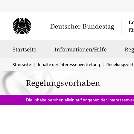
L
fü
Hauptnavigation
Startseite
Informationen/Hilfe
Reg
Sie
Startseite
Inhalte der Interessenvertretung
Regelungsvor
befinden
Regelungsvorhaben
sich
hier:
Die Inhalte beruhen allein auf Angaben der Interessenver