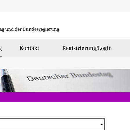
Direkt
zum
ag und der Bundesregierung
Inhalt
ausgewählt
g
Kontakt
Registrierung/Login