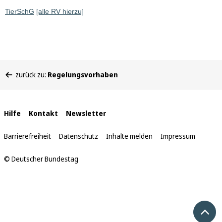
TierSchG
[alle RV hierzu]
Sie
zurück zu:
Regelungsvorhaben
befinden
sich
hier:
Interne
Hilfe
Kontakt
Newsletter
Links
Barrierefreiheit
Datenschutz
Inhalte melden
Impressum
© Deutscher Bundestag
Nach