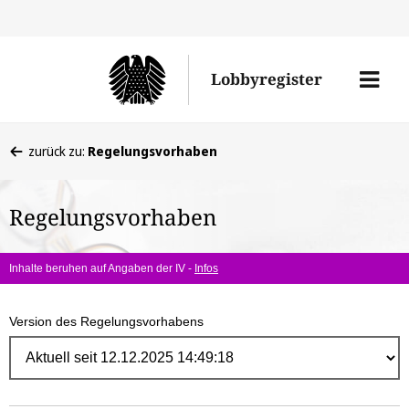
Direk
zum
Men
Lobbyregister
Inhal
öffne
Sie
zurück zu:
Regelungsvorhaben
befinden
sich
Regelungsvorhaben
hier:
Inhalte beruhen auf Angaben der IV -
Infos
Version des Regelungsvorhabens