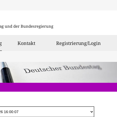
Direkt
zum
ag und der Bundesregierung
Inhalt
ausgewählt
g
Kontakt
Registrierung/Login