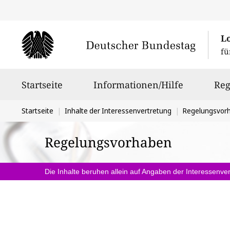
L
fü
Hauptnavigation
Startseite
Informationen/Hilfe
Reg
Sie
Startseite
Inhalte der Interessenvertretung
Regelungsvor
befinden
Regelungsvorhaben
sich
hier:
Die Inhalte beruhen allein auf Angaben der Interessenver