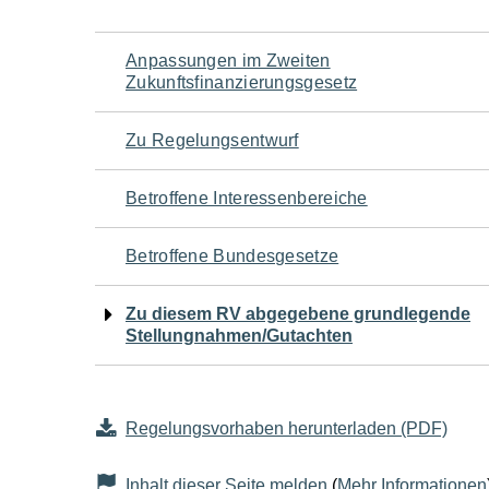
Navigation
Anpassungen im Zweiten
Zukunftsfinanzierungsgesetz
für
Zu Regelungsentwurf
den
Betroffene Interessenbereiche
Seiteninhalt
Betroffene Bundesgesetze
Zu diesem RV abgegebene grundlegende
Stellungnahmen/Gutachten
Regelungsvorhaben herunterladen (PDF)
Inhalt dieser Seite melden
(
Mehr Informationen