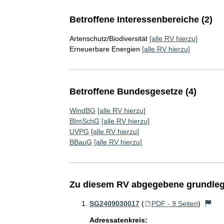
Betroffene Interessenbereiche (2)
Artenschutz/Biodiversität
[alle RV hierzu]
Erneuerbare Energien
[alle RV hierzu]
Betroffene Bundesgesetze (4)
WindBG
[alle RV hierzu]
BImSchG
[alle RV hierzu]
UVPG
[alle RV hierzu]
BBauG
[alle RV hierzu]
Zu diesem RV abgegebene grundleg
SG2409030017
(
PDF - 9 Seiten
)
Adressatenkreis: