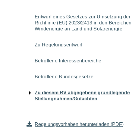
Navigation
Entwurf eines Gesetzes zur Umsetzung der
Richtlinie (EU) 2023/2413 in den Bereichen
für
Windenergie an Land und Solarenergie
den
Zu Regelungsentwurf
Seiteninhalt
Betroffene Interessenbereiche
Betroffene Bundesgesetze
Zu diesem RV abgegebene grundlegende
Stellungnahmen/Gutachten
Regelungsvorhaben herunterladen (PDF)