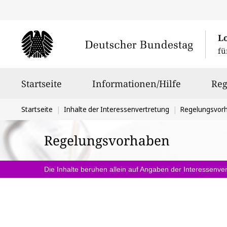
L
fü
Hauptnavigation
Startseite
Informationen/Hilfe
Reg
Sie
Startseite
Inhalte der Interessenvertretung
Regelungsvor
befinden
Regelungsvorhaben
sich
hier:
Die Inhalte beruhen allein auf Angaben der Interessenver