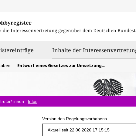
obbyregister
r die Interessenvertretung gegenüber dem
Deutschen Bundest
istereinträge
Inhalte der Interessenvertretun
haben
Entwurf eines Gesetzes zur Umsetzung der Richtlinie (EU) 2023/2413 in den Bereichen Windenergie an Land und Solarenergie
treter/-innen -
Infos
.
Version des Regelungsvorhabens