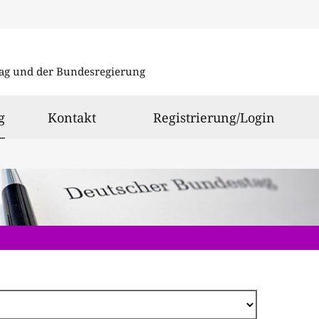
Direkt
zum
ag und der Bundesregierung
Inhalt
ausgewählt
g
Kontakt
Registrierung/Login